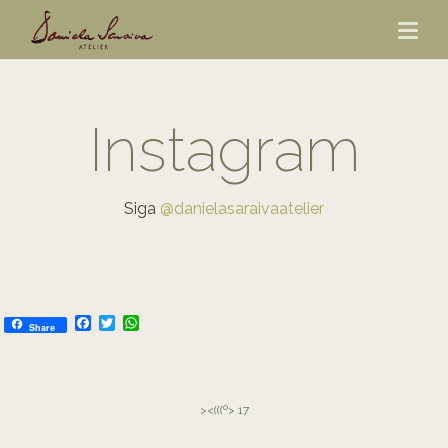
Instagram
Siga
@danielasaraivaatelier
Facebook
Twitter
WhatsApp
Share
><(((º> 17